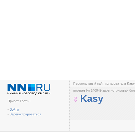
Персональный сайт пользователя
Kas
портрет № 140949 зарегистрирован боле
Kasy
Привет, Гость !
-
Войти
-
Зарегистрироваться