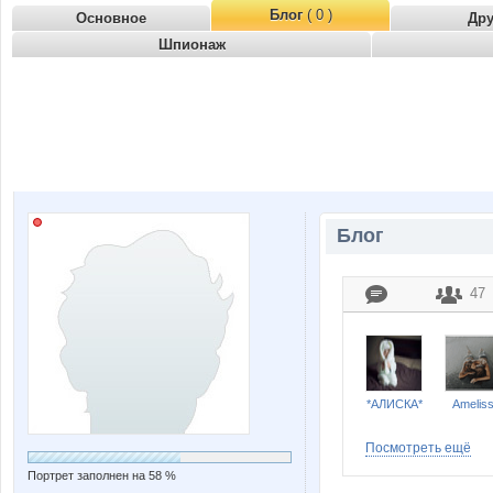
Блог
( 0 )
Основное
Др
Шпионаж
Блог
47
*АЛИСКА*
Amelis
Посмотреть ещё
Портрет заполнен на 58 %