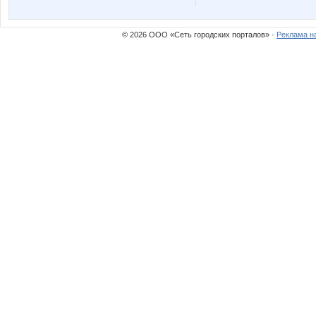
ДС одежда
Елена А
© 2026 ООО «Сеть городских порталов» ·
Реклама н
Пируэтта
Синегла
Викузя
Вишшн