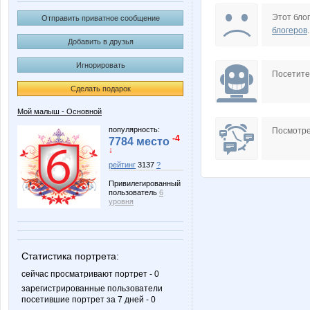
Lia85
Mamay
Этот блог
Отправить приватное сообщение
блогеров
.
Добавить в друзья
Игнорировать
Scarlett.22
Shark1
Посетит
Сделать подарок
Мой малыш - Основной
dOlia
elen76
популярность:
Посмотре
-4
7784 место
↓
рейтинг
3137
?
Привилегированный
natalyof
or-ang
пользователь
6
уровня
катеринка11
комсо
Статистика портрета:
сейчас просматривают портрет - 0
зарегистрированные пользователи
посетившие портрет за 7 дней - 0